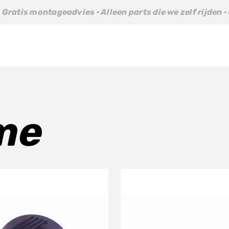
ntageadvies · Alleen parts die we zelf rijden · Gratis mon
me