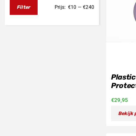
Prijs:
€10
—
€240
Filter
Min.
Max.
prijs
prijs
Plastic
Protec
€
29,95
Bekijk