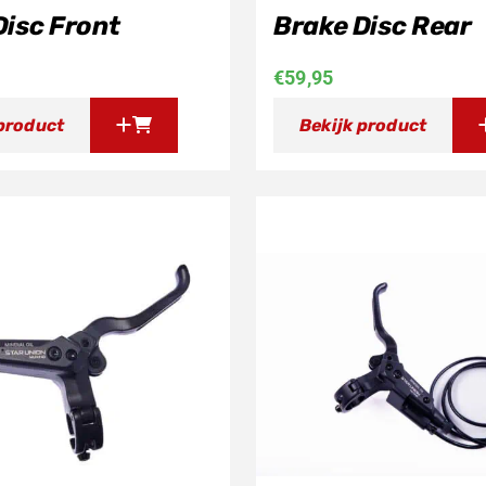
Disc Front
Brake Disc Rear
€
59,95
 product
Bekijk product