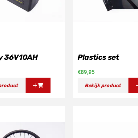
y 36V10AH
Plastics set
€
89,95
 product
Bekijk product