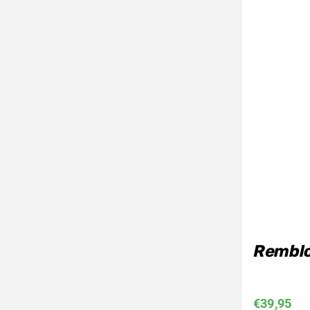
Rembl
€
39,95