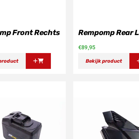
mp Front Rechts
Rempomp Rear L
€
89,95
 product
Bekijk product