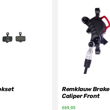
okset
Remklauw Brake
Caliper Front
€
69,95