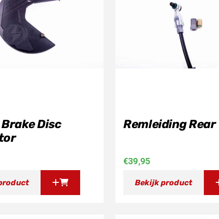
 Brake Disc
Remleiding Rear
tor
€
39,95
 product
Bekijk product