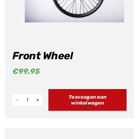
Producten
zoeken
Front Wheel
€
99,95
Toevoegen aan
winkelwagen
Front
Wheel
aantal