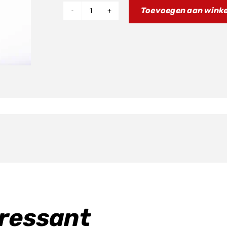
Toevoegen aan wink
Controller
aantal
eressant