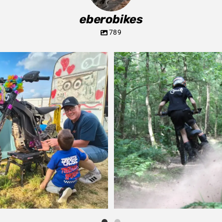
eberobikes
789