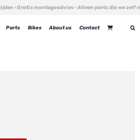
tis montageadvies · Alleen parts die we zelf rijden · Grat
Parts
Bikes
About us
Contact