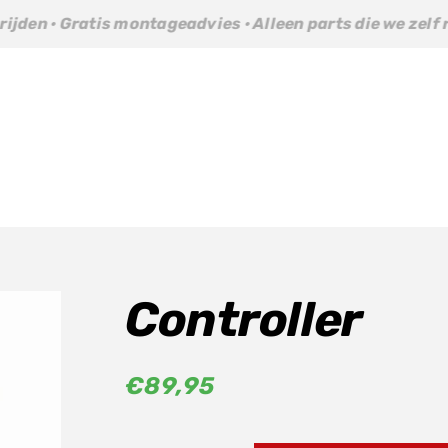
tis montageadvies · Alleen parts die we zelf rijden · Gra
Controller
€
89,95