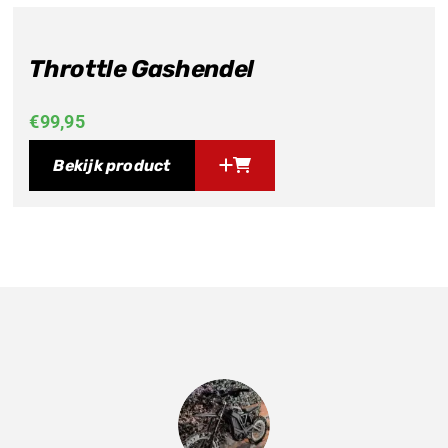
Throttle Gashendel
€
99,95
Bekijk product