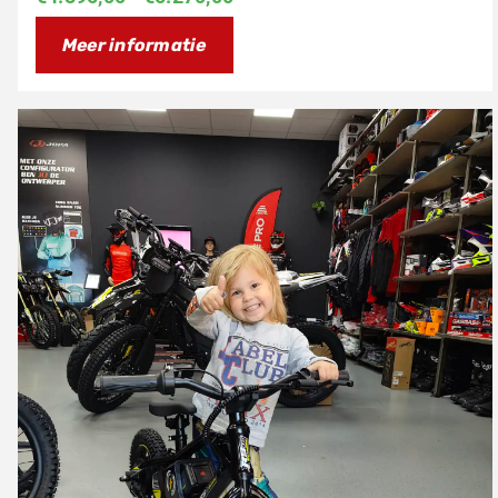
€4.895,00
Meer informatie
tot
€5.270,00