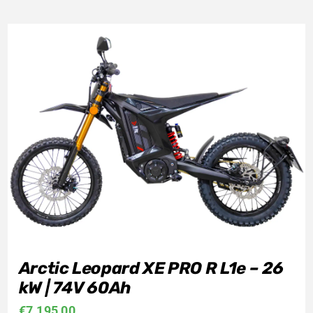
Arctic Leopard XE PRO R L1e – 26
kW | 74V 60Ah
€
7.195,00