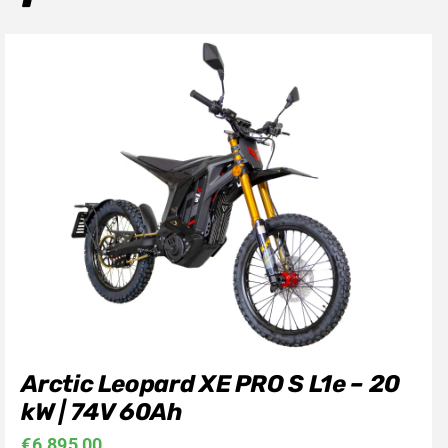
Arctic Leopard XE PRO S L1e – 20
kW | 74V 60Ah
€
6.895,00