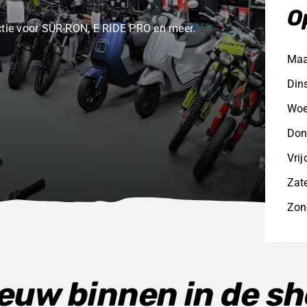
O
ectie voor SUR-RON, E RIDE PRO en meer.
Ma
Din
Woe
Don
Vri
Zat
Zon
euw binnen in de s