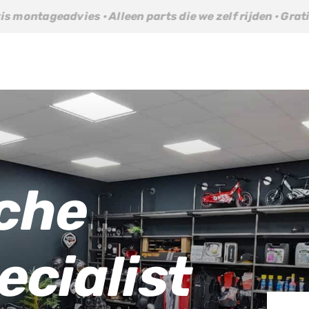
 parts die we zelf rijden · Gratis montageadvies · Alleen 
sche
ecialist