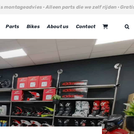
parts die we zelf rijden · Gratis montageadvies · Alleen 
Parts
Bikes
About us
Contact