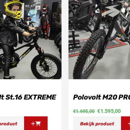
lt St.16 EXTREME
Polovolt M20 PR
Oorspronkeli
Hui
€
1.595,00
€
1.695,00
prijs
prij
 product
Bekijk product