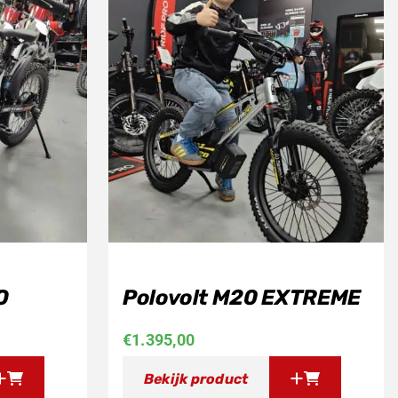
O
Polovolt M20 EXTREME
jke
dige
€
1.395,00
s
Bekijk product