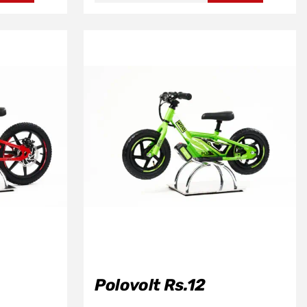
595,00.
Polovolt Rs.12