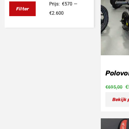
Prijs:
€570
—
Filter
Min.
Max.
€2.600
prijs
prijs
Polovo
O
€
€
695,00
p
Bekijk
w
€