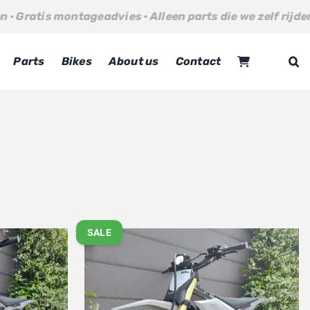
ntageadvies · Alleen parts die we zelf rijden · Gratis mon
Parts
Bikes
About us
Contact
SALE