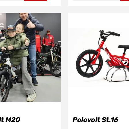
was:
is:
€1.695,00.
€1.
lt M20
Polovolt St.16