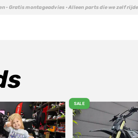
ontageadvies · Alleen parts die we zelf rijden · Gratis mo
ds
SALE