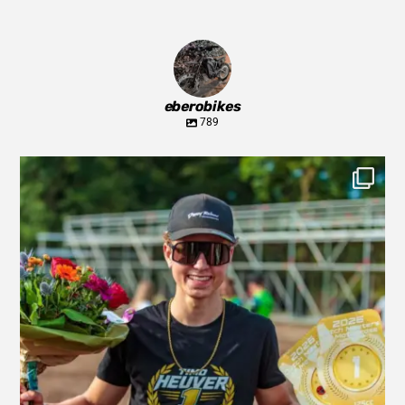
eberobikes
789