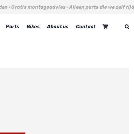
 montageadvies · Alleen parts die we zelf rijden · Gratis 
Parts
Bikes
About us
Contact