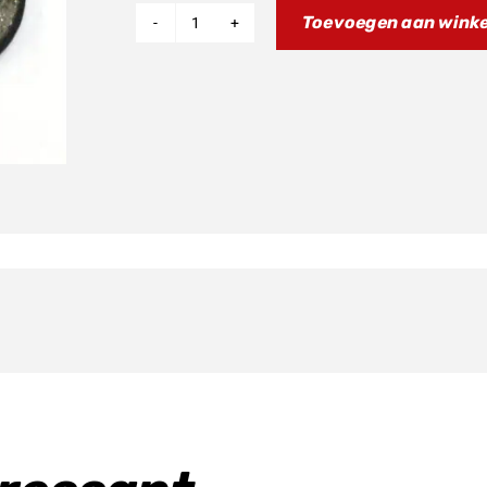
Toevoegen aan wink
Remblokken
aantal