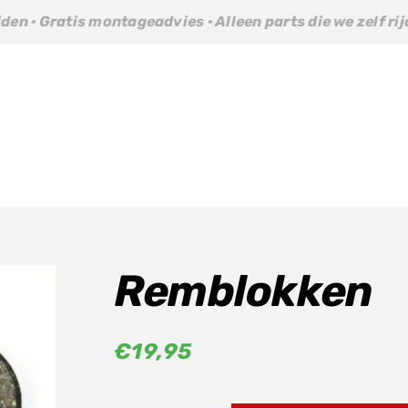
s montageadvies · Alleen parts die we zelf rijden · Gratis
Remblokken
€
19,95