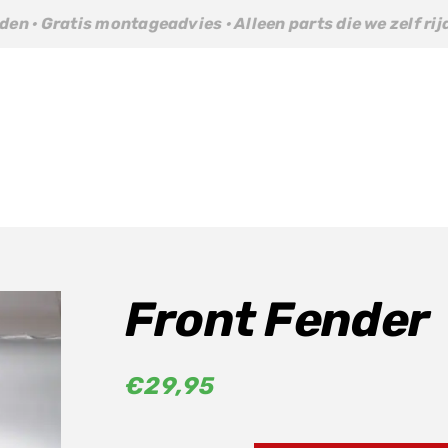
s montageadvies · Alleen parts die we zelf rijden · Gratis
Front Fender
€
29,95