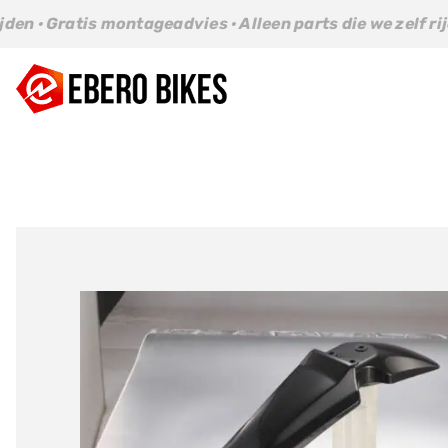
Ga
s montageadvies · Alleen parts die we zelf rijden · Grati
naar
inhoud