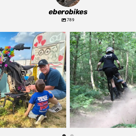
eberobikes
789