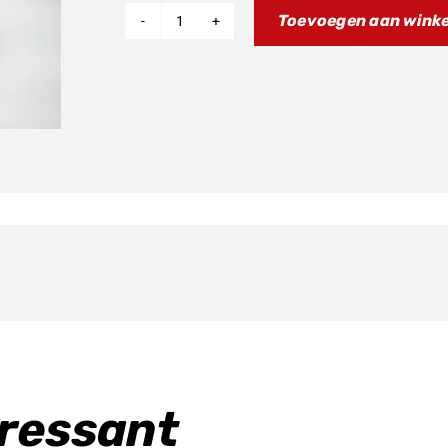
Toevoegen aan wink
Front
Fender
aantal
eressant