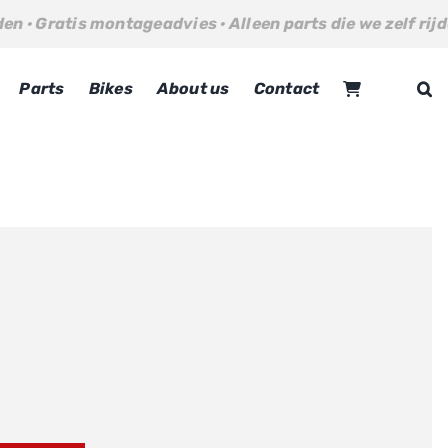
 montageadvies · Alleen parts die we zelf rijden · Gratis 
Parts
Bikes
About us
Contact