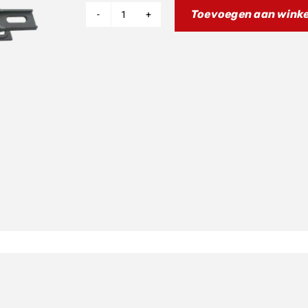
Toevoegen aan wink
2.0
Swingarm
E7008
aantal