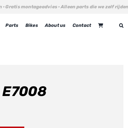
ageadvies · Alleen parts die we zelf rijden · Gratis mont
Parts
Bikes
About us
Contact
m E7008