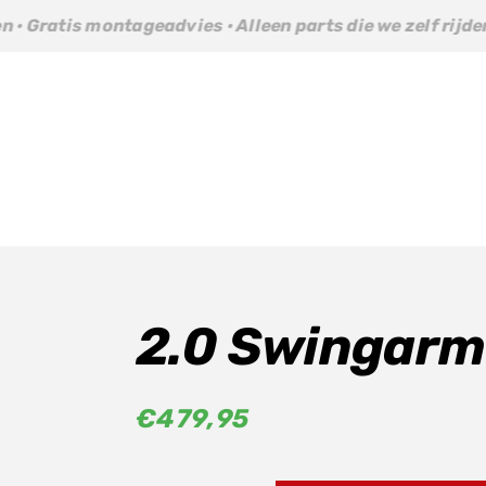
tageadvies · Alleen parts die we zelf rijden · Gratis mont
2.0 Swingar
€
479,95