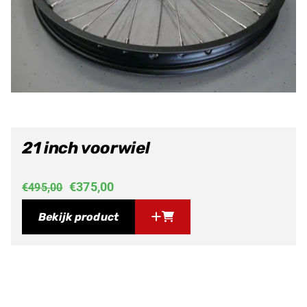
21 inch voorwiel
Oorspronkelijke
Huidige
€
375,00
€
495,00
prijs
prijs
Bekijk product
was:
is:
€495,00.
€375,00.