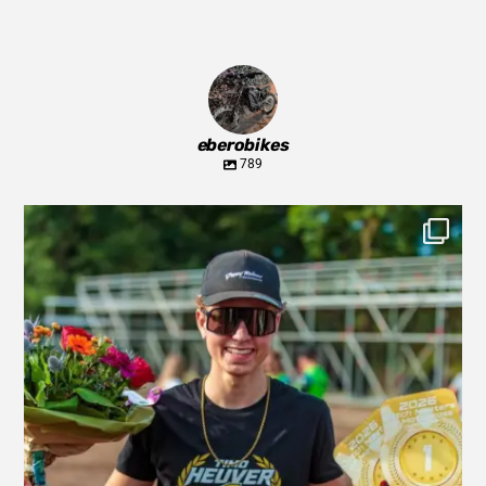
eberobikes
789