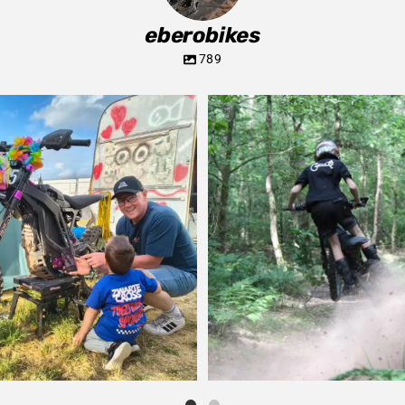
eberobikes
789