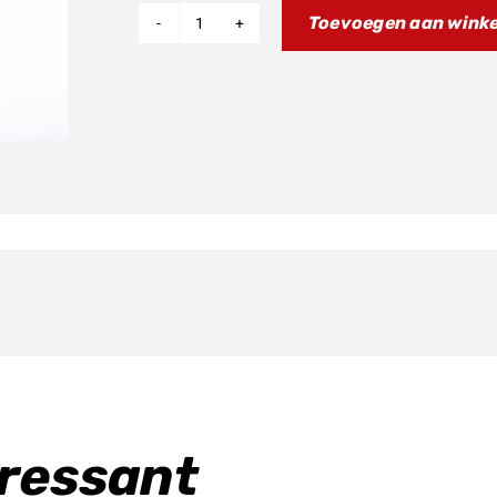
Toevoegen aan wink
Brake
Disc
Rear
aantal
eressant