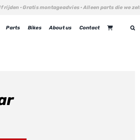
ratis montageadvies · Alleen parts die we zelf rijden · Gr
Parts
Bikes
About us
Contact
ar