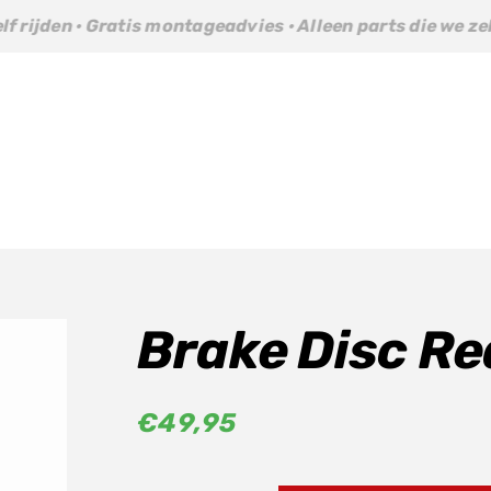
Gratis montageadvies · Alleen parts die we zelf rijden · G
Brake Disc Re
€
49,95