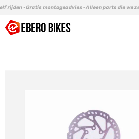
Ga
Gratis montageadvies · Alleen parts die we zelf rijden · 
naar
inhoud