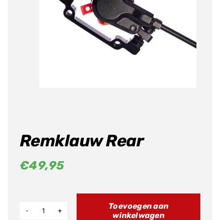
Producten
zoeken
Remklauw Rear
€
49,95
Toevoegen aan
winkelwagen
Remklauw