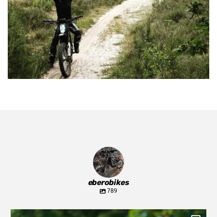
eberobikes
789