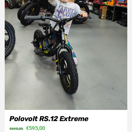
Polovolt RS.12 Extreme
Oorspronkelijke
Huidige
€
595,00
€
695,00