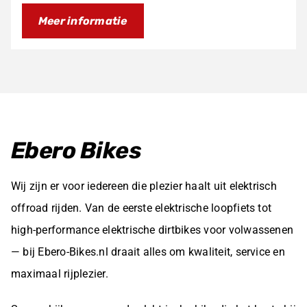
prijs
prijs
Meer informatie
was:
is:
€695,00.
€595,00.
Ebero Bikes
Wij zijn er voor iedereen die plezier haalt uit elektrisch
offroad rijden. Van de eerste elektrische loopfiets tot
high-performance elektrische dirtbikes voor volwassenen
— bij Ebero-Bikes.nl draait alles om kwaliteit, service en
maximaal rijplezier.