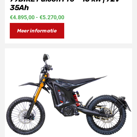
35Ah
Prijsklasse:
€
4.895,00
-
€
5.270,00
€4.895,00
Meer informatie
tot
€5.270,00