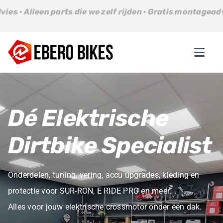
Ga
s die we zelf rijden · Gratis montageadvies · Alleen parts
naar
inhoud
Togg
Navi
Parts
Dé Elektrische
Bikes
Dirtbike Specialist
About us
Onderdelen, tuning, vering, accu upgrades, kleding en
Contact
protectie voor SUR-RON, E RIDE PRO en meer.
Alles voor jouw elektrische crossmotor onder één dak.
Winkelwagen