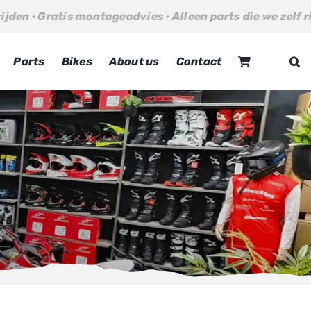
s montageadvies · Alleen parts die we zelf rijden · Gratis
Parts
Bikes
About us
Contact