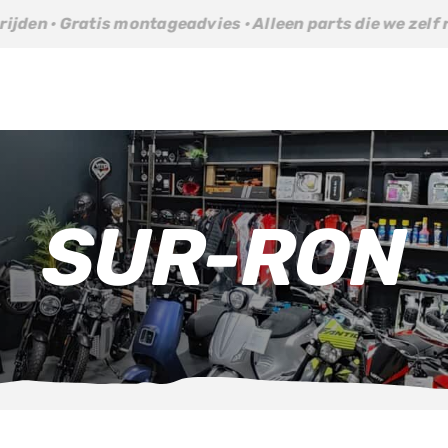
is montageadvies · Alleen parts die we zelf rijden · Grati
SUR-RON