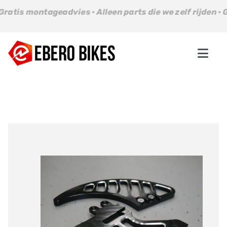
Ga
ontageadvies · Alleen parts die we zelf rijden · Gratis mo
naar
inhoud
Togg
Navi
Parts
Bikes
About us
Contact
Winkelwagen