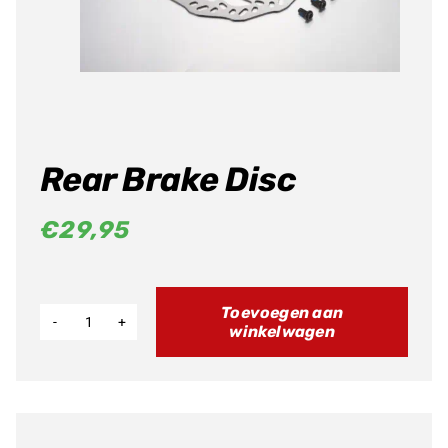
Producten
zoeken
Rear Brake Disc
€
29,95
Toevoegen aan
winkelwagen
Rear
Brake
Disc
aantal