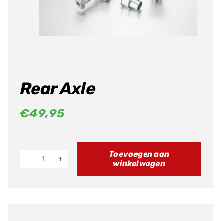
Producten
zoeken
Rear Axle
€
49,95
Toevoegen aan
winkelwagen
Rear
Axle
aantal