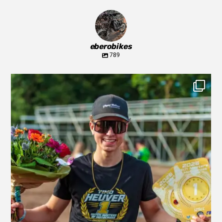
eberobikes
789