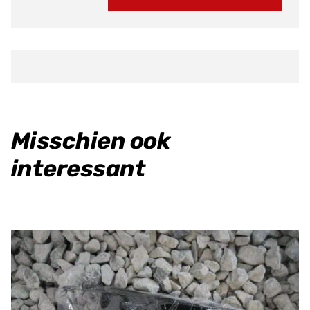
St.16
Stuur
aantal
Misschien ook
interessant