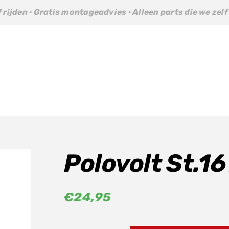
s montageadvies · Alleen parts die we zelf rijden · Gratis
Polovolt St.1
€
24,95