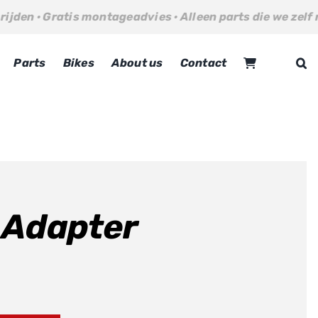
 montageadvies · Alleen parts die we zelf rijden · Gratis
Parts
Bikes
About us
Contact
6 Adapter