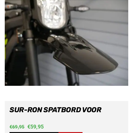
SUR-RON SPATBORD VOOR
Oorspronkelijke
Huidige
€
59,95
€
69,95