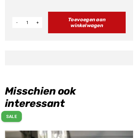
Toevoegen aan
winkelwagen
Polovolt
lader
Rs.12
&
St.16
aantal
Misschien ook
interessant
SALE