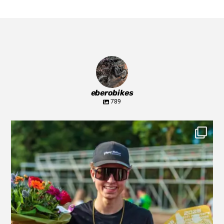
eberobikes
789