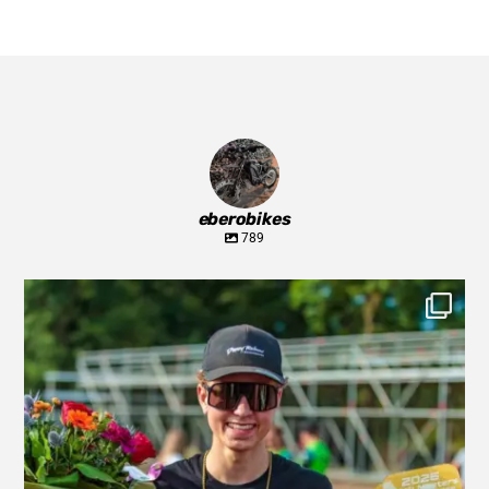
eberobikes
789