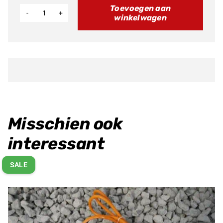
Toevoegen aan
winkelwagen
Ultra
Bee
Elektronisch
Gas
handvat
aantal
Misschien ook
interessant
SALE