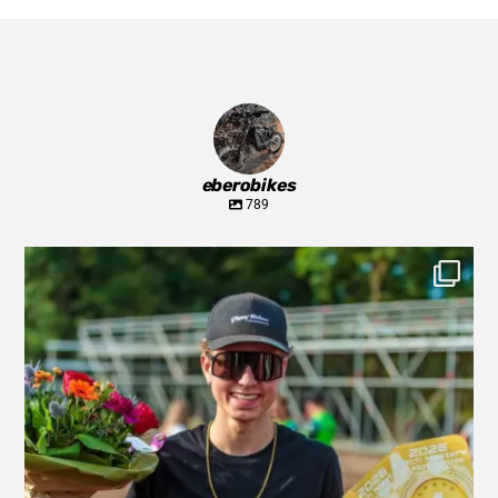
eberobikes
789