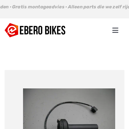
Ga
atis montageadvies · Alleen parts die we zelf rijden · Gra
naar
inhoud
Togg
Navi
Parts
Bikes
About us
Contact
Winkelwagen