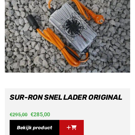
SUR-RON SNEL LADER ORIGINAL
Oorspronkelijke
Huidige
€
285,00
€
295,00
prijs
prijs
Bekijk product