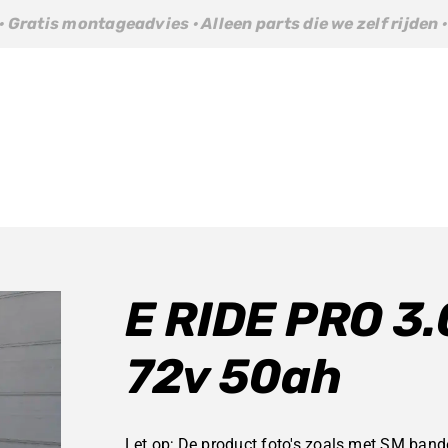
dvies · Alleen parts die we zelf rijden · Gratis montagead
E RIDE PRO 3.0
72v 50ah
Let op; De product foto's zoals met SM bande