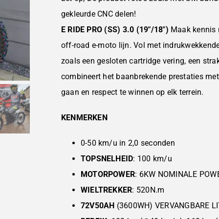
gekleurde CNC delen!
E RIDE PRO (SS) 3.0 (19″/18″)
Maak kennis m
off-road e-moto lijn. Vol met indrukwekkende
zoals een gesloten cartridge vering, een s
combineert het baanbrekende prestaties met 
gaan en respect te winnen op elk terrein.
KENMERKEN
0-50 km/u in 2,0 seconden
TOPSNELHEID
: 100 km/u
MOTORPOWER
: 6KW NOMINALE POW
WIELTREKKER
: 520N.m
72V50AH
(3600WH) VERVANGBARE L