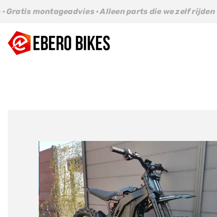
Ga
dvies · Alleen parts die we zelf rijden · Gratis montagea
naar
inhoud