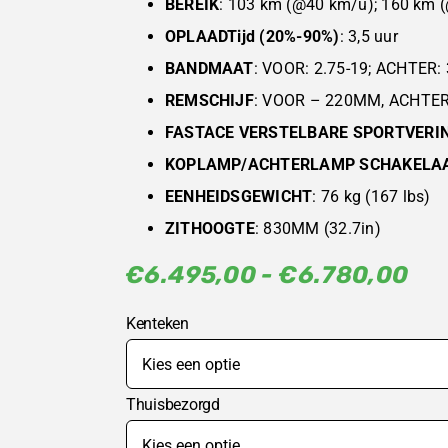
BEREIK
: 103 km (@40 km/u); 160 km (@
OPLAADTijd (20%-90%)
: 3,5 uur
BANDMAAT
: VOOR: 2.75-19; ACHTER: 
REMSCHIJF
: VOOR – 220MM, ACHTE
FASTACE VERSTELBARE SPORTVERI
KOPLAMP/ACHTERLAMP SCHAKELA
EENHEIDSGEWICHT
: 76 kg (167 lbs)
ZITHOOGTE
: 830MM (32.7in)
Pri
€
6.495,00
-
€
6.780,00
€6
Kenteken
tot
€6
Thuisbezorgd