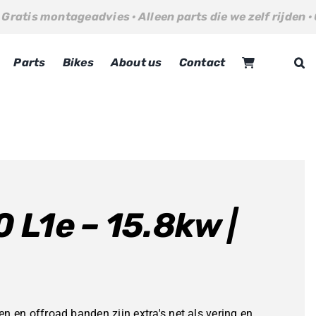
vies · Alleen parts die we zelf rijden · Gratis montageadv
Parts
Bikes
About us
Contact
 L1e – 15.8kw |
n en offroad banden zijn extra's net als vering en