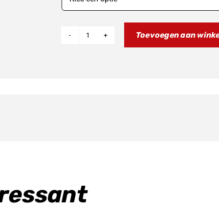
Toevoegen aan wink
E
RIDE
PRO
3.0
L1e
-
15.8kw
|
72v
50ah
eressant
aantal