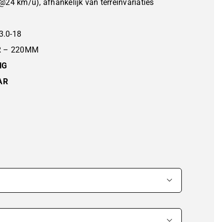
24 km/u), afhankelijk van terreinvariaties
3.0-18
R – 220MM
NG
AR
jsklasse:
.495,00
.780,00

