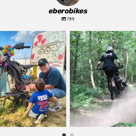
eberobikes
789