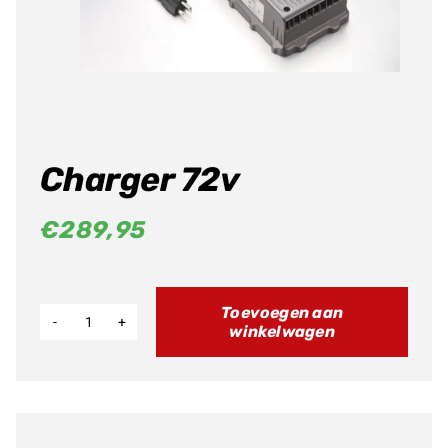
Producten
zoeken
Charger 72v
€
289,95
Toevoegen aan
winkelwagen
Charger
72v
aantal