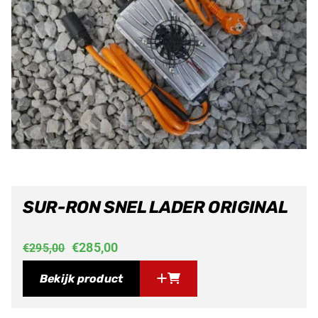
SUR-RON SNEL LADER ORIGINAL
Oorspronkelijke
Huidige
€
285,00
€
295,00
prijs
prijs
Bekijk product
was:
is: