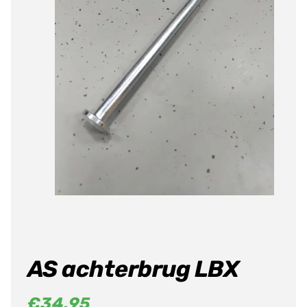
Producten
zoeken
AS achterbrug LBX
€
34,95