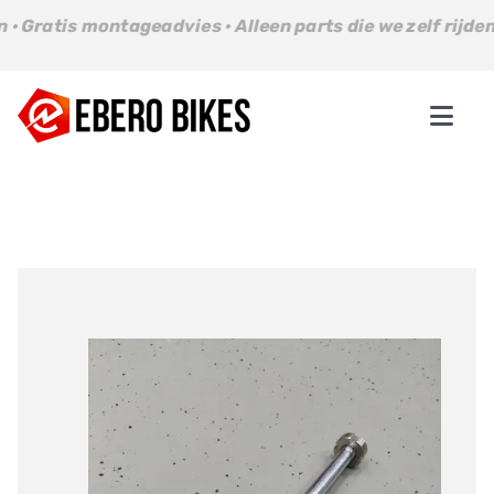
Ga
s montageadvies · Alleen parts die we zelf rijden · Gratis
naar
inhoud
Togg
Navi
Parts
Bikes
About us
Contact
Winkelwagen