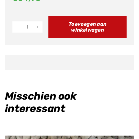
Toevoegen aan
winkelwagen
AS
achterbrug
LBX
aantal
Misschien ook
interessant