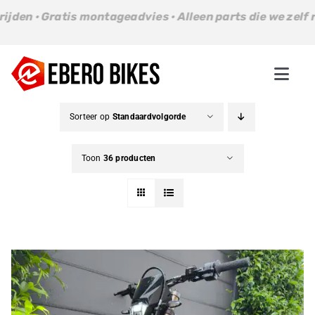
Ga
en · Gratis montageadvies · Alleen parts die we zelf rijd
naar
inhoud
Togg
Navi
Parts
Sorteer op
Standaardvolgorde
Bikes
Toon
36 producten
About us
Contact
Winkelwagen