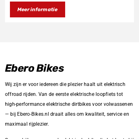
prijs
prijs
Meer informatie
was:
is:
€695,00.
€595,00.
Ebero Bikes
Wij zijn er voor iedereen die plezier haalt uit elektrisch
offroad rijden. Van de eerste elektrische loopfiets tot
high-performance elektrische dirtbikes voor volwassenen
— bij Ebero-Bikes.nl draait alles om kwaliteit, service en
maximaal rijplezier.