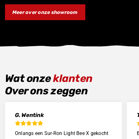
Meer over onze showroom
Wat onze
klanten
Over ons zeggen
G. Wentink
Onlangs een Sur-Ron Light Bee X gekocht
B