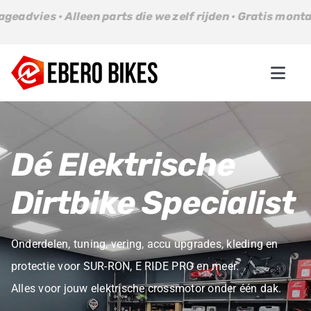
Ga
n parts die we zelf rijden · Gratis montageadvies · Allee
naar
inhoud
Togg
Navi
Parts
Dé Elektrische
Bikes
Dirtbike Specialist
About us
Onderdelen, tuning, vering, accu upgrades, kleding en
Contact
protectie voor SUR-RON, E RIDE PRO en meer.
Alles voor jouw elektrische crossmotor onder één dak.
Winkelwagen