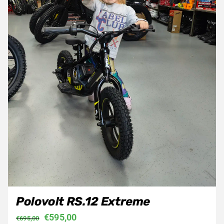
Polovolt RS.12 Extreme
Oorspronkelijke
Huidige
€
595,00
€
695,00