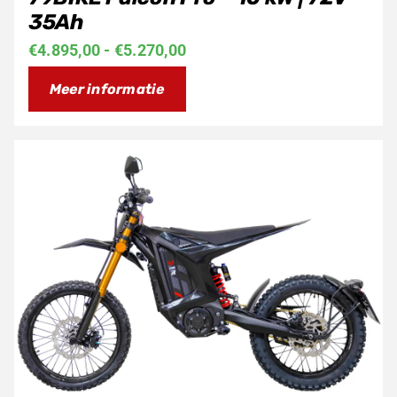
35Ah
Prijsklasse:
€
4.895,00
-
€
5.270,00
€4.895,00
Meer informatie
tot
€5.270,00