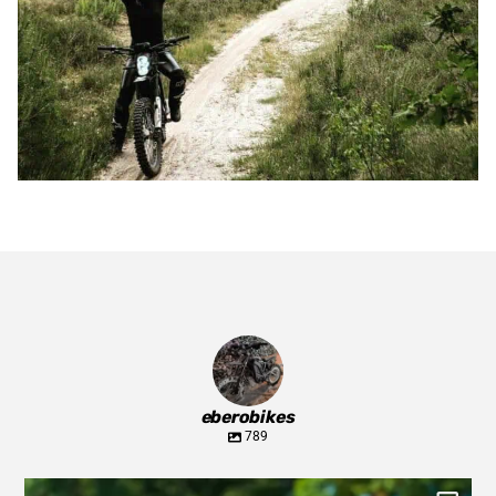
eberobikes
789