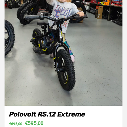
Polovolt RS.12 Extreme
Oorspronkelijke
Huidige
€
595,00
€
695,00