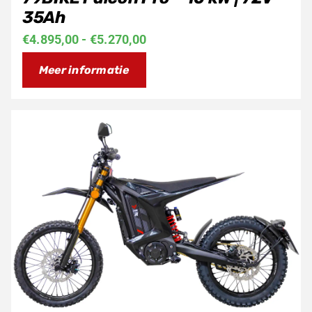
35Ah
Prijsklasse:
€
4.895,00
-
€
5.270,00
€4.895,00
Meer informatie
tot
€5.270,00