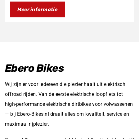
prijs
prijs
Meer informatie
was:
is:
€695,00.
€595,00.
Ebero Bikes
Wij zijn er voor iedereen die plezier haalt uit elektrisch
offroad rijden. Van de eerste elektrische loopfiets tot
high-performance elektrische dirtbikes voor volwassenen
— bij Ebero-Bikes.nl draait alles om kwaliteit, service en
maximaal rijplezier.