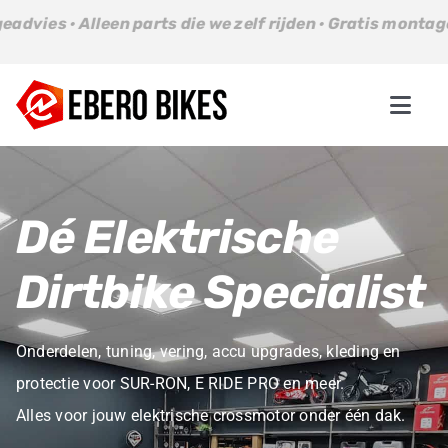
Ga
parts die we zelf rijden · Gratis montageadvies · Alleen p
naar
inhoud
Togg
Navi
Parts
Dé Elektrische
Bikes
Dirtbike Specialist
About us
Onderdelen, tuning, vering, accu upgrades, kleding en
Contact
protectie voor SUR-RON, E RIDE PRO en meer.
Alles voor jouw elektrische crossmotor onder één dak.
Winkelwagen