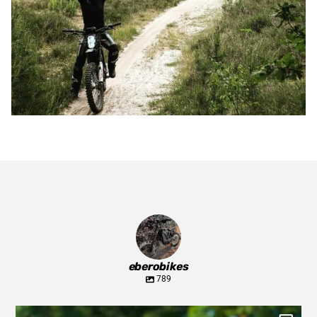
eberobikes
789