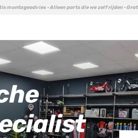
n parts die we zelf rijden · Gratis montageadvies · Alleen
sche
ecialist