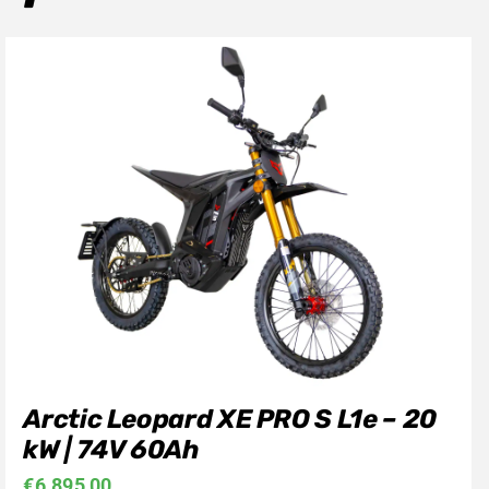
Arctic Leopard XE PRO S L1e – 20
kW | 74V 60Ah
€
6.895,00