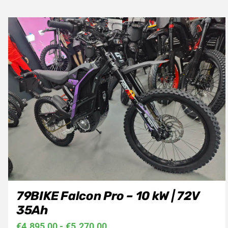
79BIKE Falcon Pro – 10 kW | 72V
35Ah
Prijsklasse:
€
4.895,00
-
€
5.270,00