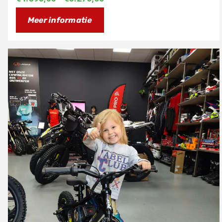
€4.895,00
Meer informatie
tot
€5.270,00