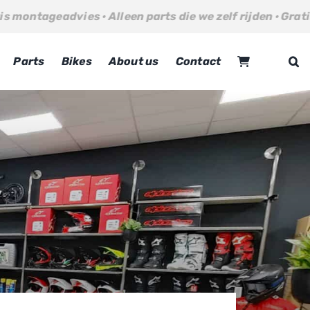
 parts die we zelf rijden · Gratis montageadvies · Alleen
Parts
Bikes
About us
Contact