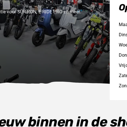
O
ectie voor SUR-RON, E RIDE PRO en meer.
Ma
Din
Woe
Don
Vri
Zat
Zon
euw binnen in de s