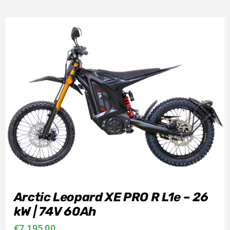
Arctic Leopard XE PRO R L1e – 26
kW | 74V 60Ah
€
7.195,00